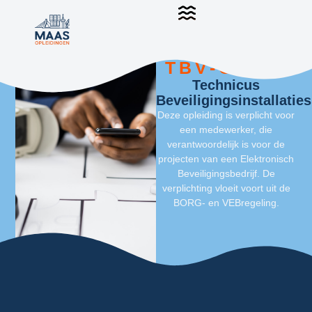
TBV-Groep
Technicus
Beveiligingsinstallaties
Deze opleiding is verplicht voor
een medewerker, die
verantwoordelijk is voor de
projecten van een Elektronisch
Beveiligingsbedrijf. De
verplichting vloeit voort uit de
BORG- en VEBregeling.