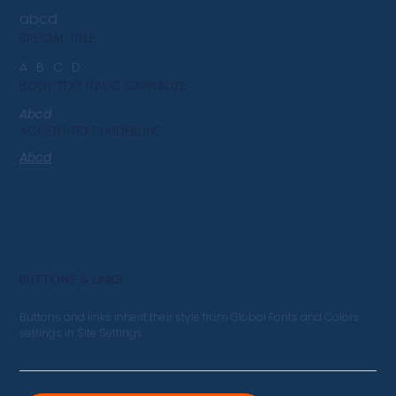
abcd
SPECIAL TITLE
ABCD
BODY TEXT ITALIC CAPITALIZE
Abcd
ACCENT TEXT UNDERLINE
Abcd
BUTTONS & LINKS
Buttons and links inherit their style from Global Fonts and Colors
settings in Site Settings.