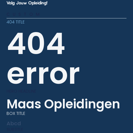
Volg Jouw Opleiding!
CUSTOM
404 TITLE
404
error
HERO HEADLINE
Maas Opleidingen
BOX TITLE
Abcd
SUBTITLE